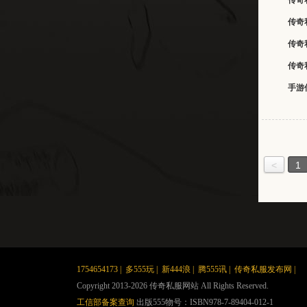
传奇
传奇
传奇
传奇
手游
<
1
1754654173
|
多555玩
|
新444浪
|
腾555讯
|
传奇私服发布网
|
Copyright 2013-2026 传奇私服网站 All Rights Reserved.
工信部备案查询
出版555物号：ISBN978-7-89404-012-1