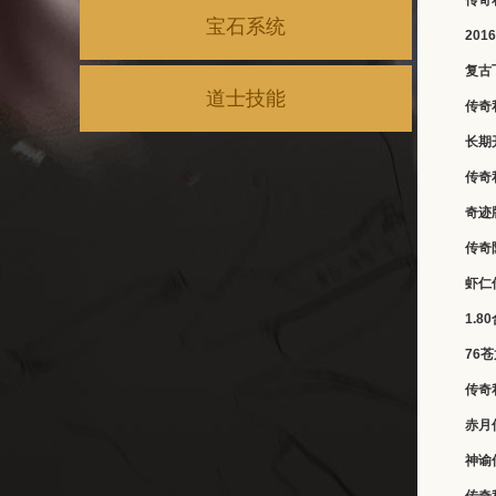
传奇
宝石系统
20
复古
道士技能
传奇
长期
传奇
奇迹
传奇
虾仁
1.
76
传奇
赤月
神谕