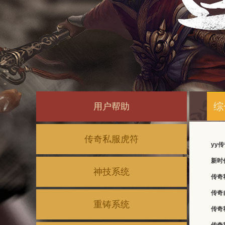
综
用户帮助
传奇私服虎符
yy
新时
神技系统
传奇
传奇
重铸系统
传奇